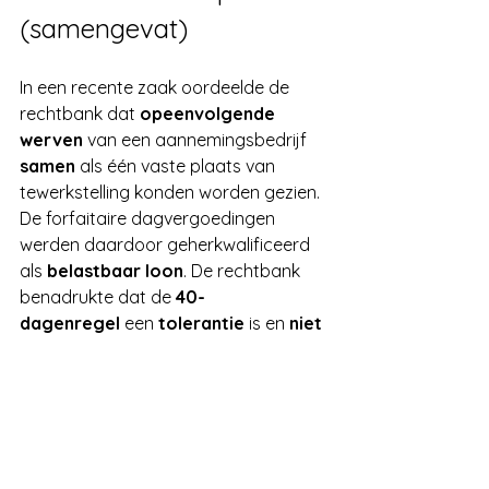
(samengevat)
In een recente zaak oordeelde de 
rechtbank dat 
opeenvolgende 
werven
 van een aannemingsbedrijf 
samen
 als één vaste plaats van 
tewerkstelling konden worden gezien. 
De forfaitaire dagvergoedingen 
werden daardoor geherkwalificeerd 
als 
belastbaar loon
. De rechtbank 
benadrukte dat de 
40-
dagenregel
 een 
tolerantie
 is en 
niet 
automatisch
 lineair toepasbaar op 
alle situaties. 
Wat betekent dit in de 
praktijk?