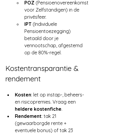
POZ
 (Pensioenovereenkomst 
voor Zelfstandigen) in de 
privésfeer.
IPT
 (Individuele 
Pensioentoezegging) 
betaald door je 
vennootschap, afgestemd 
op de 80%-regel.
Kostentransparantie & 
rendement
Kosten
: let op instap-, beheers- 
en risicopremies. Vraag een 
heldere kostenfiche
.
Rendement
: tak 21 
(gewaarborgde rente + 
eventuele bonus) of tak 23 