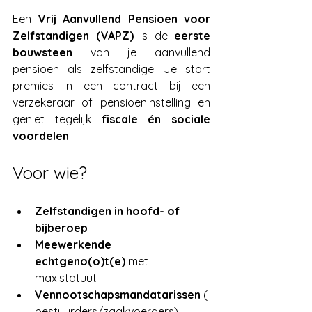
Een 
Vrij Aanvullend Pensioen voor 
Zelfstandigen (VAPZ)
 is de 
eerste 
bouwsteen
 van je aanvullend 
pensioen als zelfstandige. Je stort 
premies in een contract bij een 
verzekeraar of pensioeninstelling en 
geniet tegelijk 
fiscale én sociale 
voordelen
.
Voor wie?
Zelfstandigen in hoofd- of 
bijberoep
Meewerkende 
echtgeno(o)t(e)
 met 
maxistatuut
Vennootschapsmandatarissen
 (
bestuurders/zaakvoerders)