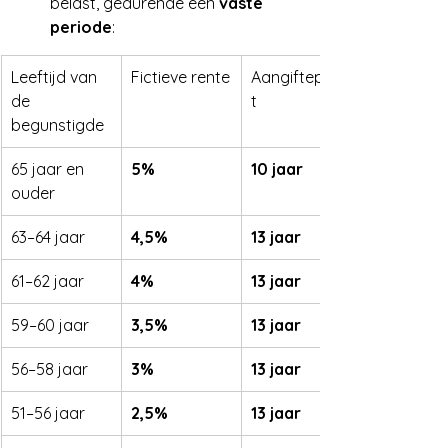
belast, gedurende een 
vaste 
periode
:
Leeftijd van 
Fictieve rente
Aangifteplich
de 
t
begunstigde
65 jaar en 
5%
10 jaar
ouder
63–64 jaar
4,5%
13 jaar
61–62 jaar
4%
13 jaar
59–60 jaar
3,5%
13 jaar
56–58 jaar
3%
13 jaar
51–56 jaar
2,5%
13 jaar