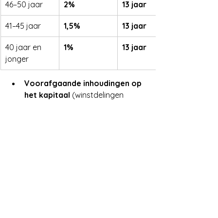
46–50 jaar
2%
13 jaar
41–45 jaar
1,5%
13 jaar
40 jaar en 
1%
13 jaar
jonger
Voorafgaande inhoudingen op 
het kapitaal
 (winstdelingen 
uitgesloten):
RIZIV-bijdrage: 3,55%
Solidariteitsbijdrage: 0–
2%
 (afhankelijk van de 
omvang van het kapitaal)
Op de 
jaarlijkse belastbare 
fractie
 betaal je vervolgens 
personenbelasting
 volgens je 
schijven + 
gemeentebelasting
.