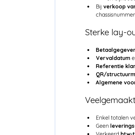
Bij 
verkoop van
chassisnummer, 
Sterke lay-o
Betaalgegeve
Vervaldatum
 e
Referentie kl
QR/structuurm
Algemene voo
Veelgemaakt
Enkel totalen 
Geen 
levering
Verkeerd 
btw-t