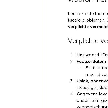
Een correcte factuu
fiscale problemen.
verplichte vermeld
Verplichte v
Het woord “Fa
Factuurdatum
Factuur mo
maand van 
Uniek, opeenv
steeds gelijkl
Gegevens leve
ondernemings-
vennootschapp