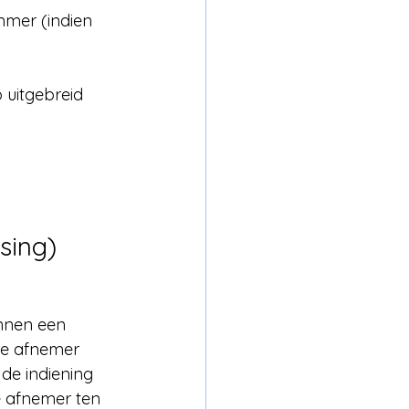
mer (indien 
 uitgebreid 
sing)
innen een 
de afnemer 
 de indiening 
de afnemer ten 