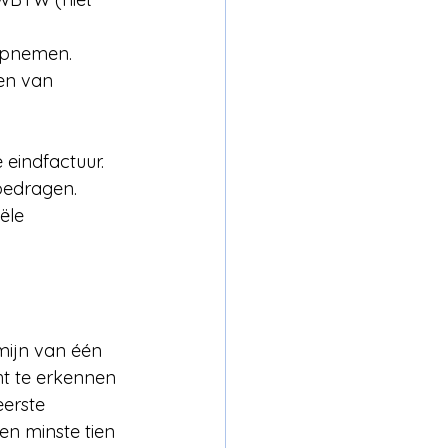
 opnemen.
ven van 
e eindfactuur.
bedragen.
ële 
rmijn van één 
t te erkennen 
erste 
n minste tien 