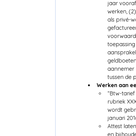
jaar voora
werken, (2)
als privé-
gefacturee
voorwaarde
toepassing
aansprakeli
geldboeten.
aannemer o
tussen de p
Werken aan e
“Btw-tarief
rubriek XX
wordt gebru
januari 201
Attest late
en bijhoude