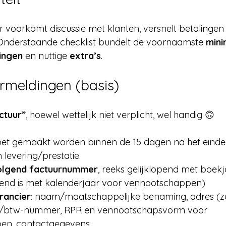
r voorkomt discussie met klanten, versnelt betalingen
 Onderstaande checklist bundelt de voornaamste 
mini
ingen
 en nuttige 
extra’s
.
ermeldingen (basis)
ctuur”
, hoewel wettelijk niet verplicht, wel handig 🙃
et gemaakt worden binnen de 15 dagen na het einde
levering/prestatie.
olgend factuurnummer
, reeks gelijklopend met boekj
opend is met kalenderjaar voor vennootschappen)
rancier
: naam/maatschappelijke benaming, adres (zet
/btw-nummer, RPR en vennootschapsvorm voor 
en, contactgegevens