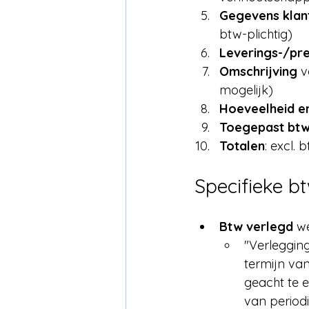
Gegevens klan
btw-plichtig)
Leverings-/pr
Omschrijving
 v
mogelijk)
Hoeveelheid en
Toegepast btw
Totalen
: excl. 
Specifieke b
Btw verlegd
 w
"Verlegging
termijn va
geacht te e
van periodi