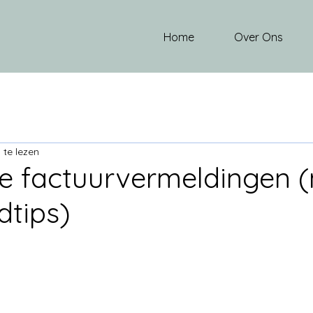
Home
Over Ons
 te lezen
te factuurvermeldingen 
tips)