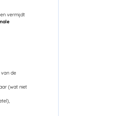
 en vermijdt 
male 
 van de 
aar (wat niet 
el), 