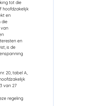
ing tot die 
f hoofdzakelijk 
kt en 
 die 
 van 
en 
teresten en 
t, is de 
menspanning 
r. 20, tabel A, 
oofdzakelijk 
73 van 27 
eze regeling 