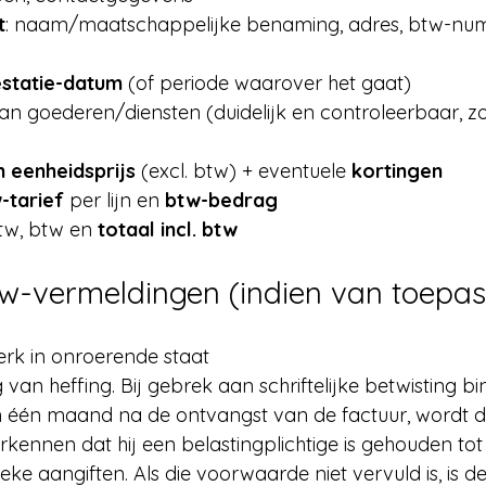
t
: naam/maatschappelijke benaming, adres, btw-num
estatie-datum
 (of periode waarover het gaat)
an goederen/diensten (duidelijk en controleerbaar, zo
 eenheidsprijs
 (excl. btw) + eventuele 
kortingen
-tarief
 per lijn en 
btw-bedrag
btw, btw en 
totaal incl. btw
tw-vermeldingen (indien van toepas
erk in onroerende staat
 van heffing. Bij gebrek aan schriftelijke betwisting b
n één maand na de ontvangst van de factuur, wordt 
rkennen dat hij een belastingplichtige is gehouden tot
eke aangiften. Als die voorwaarde niet vervuld is, is 