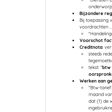
onderworpe
Bijzondere reg
Bij toepassing 
voordrachten ...
"Handelinge
Voorschot fac
Creditnota
: ve
steeds red
tegemoetkom
tekst: "
btw 
oorspronke
Werken aan geb
"Btw-tarief
maand vana
dat (1) de
ingebruikn