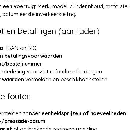
 een voertuig
: Merk, model, cilinderinhoud, motorster
datum eerste inverkeerstelling.
ut en betalingen (aanrader)
ns
: IBAN en BIC
n 
betalingsvoorwaarden
ant/bestelnummer
ededeling
 voor vlotte, foutloze betalingen
rwaarden
 vermelden en beschikbaar stellen
e fouten
vermelden zonder 
eenheidsprijzen of hoeveelheden
s-/prestatie-datum
arief
 of ontbrekende regimevermelding