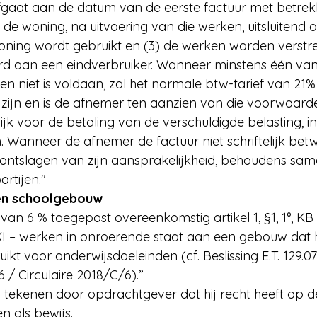
fgaat aan de datum van de eerste factuur met betrekk
 de woning, na uitvoering van die werken, uitsluitend o
woning wordt gebruikt en (3) de werken worden verstre
rd aan een eindverbruiker. Wanneer minstens één van
n niet is voldaan, zal het normale btw-tarief van 21%
 zijn en is de afnemer ten aanzien van die voorwaard
jk voor de betaling van de verschuldigde belasting, in
 Wanneer de afnemer de factuur niet schriftelijk betwis
ntslagen van zijn aansprakelijkheid, behoudens sa
artijen."
en schoolgebouw
 van 6 % toegepast overeenkomstig artikel 1, §1, 1°, KB n
XI – werken in onroerende staat aan een gebouw dat h
ikt voor onderwijsdoeleinden (cf. Beslissing E.T. 129.0
6 / Circulaire 2018/C/6).”
n tekenen door opdrachtgever dat hij recht heeft op d
n als bewijs. 