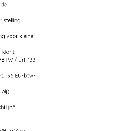
 de 
jstelling 
ng voor kleine 
 klant.
WBTW / art. 138 
rt. 196 EU-btw-
bij).
tlijn."
 WBTW (niet 