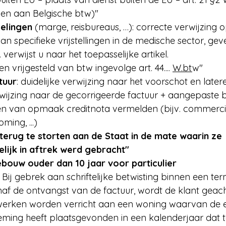
n aan Belgische btw)"
elingen
 (marge, reisbureaus, …): correcte verwijzing
van specifieke vrijstellingen in de medische sector, ge
. verwijst u naar het toepasselijke artikel.
n vrijgesteld van btw ingevolge art. 44.... 
W.bt
w"
tuur
: duidelijke verwijzing naar het voorschot en later
rwijzing naar de gecorrigeerde factuur + aangepaste 
en van opmaak creditnota vermelden (bijv. commerci
ing, ...)
terug te storten aan de Staat in de mate waarin ze 
lijk in aftrek werd gebracht''
ouw ouder dan 10 jaar voor particulier
: Bij gebrek aan schriftelijke betwisting binnen een te
f de ontvangst van de factuur, wordt de klant geach
 werken worden verricht aan een woning waarvan de e
eming heeft plaatsgevonden in een kalenderjaar dat te