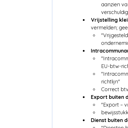
aanzien va
verschuldig
Vrijstelling k
vermelden; ge
"Vrijgestel
ondernemin
Intracommunaut
"Intracommu
EU-btw-rich
"Intracomm
richtlijn"
Correct bt
Export buiten 
"Export – v
bewijsstuk
Dienst buiten 
"Diensten b