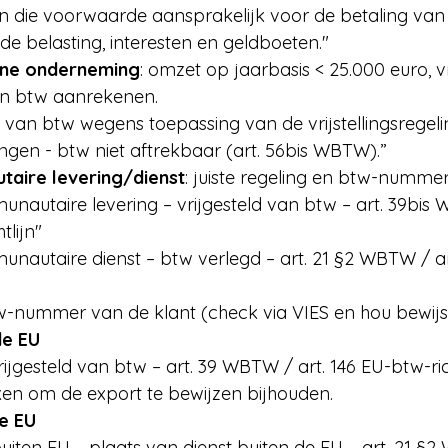
n die voorwaarde aansprakelijk voor de betaling van
de belasting, interesten en geldboeten."
leine onderneming
: omzet op jaarbasis < 25.000 euro, vri
en btw aanrekenen.
d van btw wegens toepassing van de vrijstellingsregeli
gen - btw niet aftrekbaar (art. 56bis WBTW).”
aire levering/dienst
: juiste regeling en btw-nummer
nautaire levering – vrijgesteld van btw – art. 39bis 
tlijn"
unautaire dienst – btw verlegd – art. 21 §2 WBTW / a
w-nummer van de klant (check via VIES en hou bewijs 
de EU
rijgesteld van btw – art. 39 WBTW / art. 146 EU-btw-rich
ken om de export te bewijzen bijhouden.
de EU
uiten EU – plaats van dienst buiten de EU – art. 21 §2